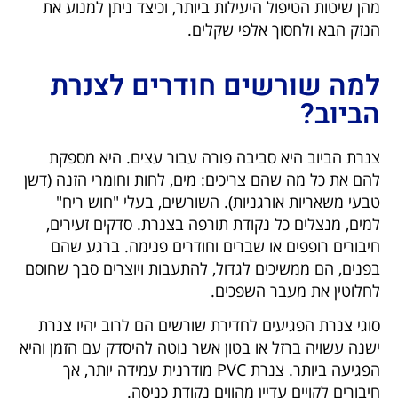
מהן שיטות הטיפול היעילות ביותר, וכיצד ניתן למנוע את
הנזק הבא ולחסוך אלפי שקלים.
למה שורשים חודרים לצנרת
הביוב?
צנרת הביוב היא סביבה פורה עבור עצים. היא מספקת
להם את כל מה שהם צריכים: מים, לחות וחומרי הזנה (דשן
טבעי משאריות אורגניות). השורשים, בעלי "חוש ריח"
למים, מנצלים כל נקודת תורפה בצנרת. סדקים זעירים,
חיבורים רופפים או שברים וחודרים פנימה. ברגע שהם
בפנים, הם ממשיכים לגדול, להתעבות ויוצרים סבך שחוסם
לחלוטין את מעבר השפכים.
סוגי צנרת הפגיעים לחדירת שורשים הם לרוב יהיו צנרת
ישנה עשויה ברזל או בטון אשר נוטה להיסדק עם הזמן והיא
הפגיעה ביותר. צנרת PVC מודרנית עמידה יותר, אך
חיבורים לקויים עדיין מהווים נקודת כניסה.