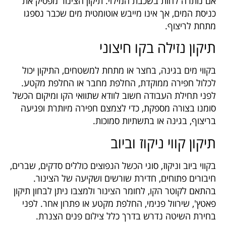
אם נותרה לחות בשכבת המילוי. תיקון הצינור מפסיק את
כניסת המים, אך אינו מייבש אוטומטית מים שכבר נספגו
מתחת לריצוף.
תיקון נזילה בקו חיצוני
בקווי מים בגינה, בחצר או מתחת למשטחים, התיקון יכול
לכלול חפירה ממוקדת, החלפת מחבר או החלפת מקטע.
לפני תחילת העבודה חשוב לוודא שתוואי הקו ומיקום הכשל
סומנו בצורה מספקת, כדי לצמצם חפירה מיותרת ופגיעה
בריצוף, בגינה או בתשתיות סמוכות.
תיקון קווי ניקוז וביוב
בקווי ביוב וניקוז, סוגי הכשל הנפוצים כוללים סדקים, שברים,
חיבורים פתוחים, חדירת שורשים ושקיעה של הצינור.
בהתאם לקוטר הקו, לחומר הצינור ולמצבו ניתן לבחון תיקון
פאטץ', שירוול פנימי, החלפת מקטע או פתרון אחר. לפני
בחירת השיטה נדרש בדרך כלל צילום פנים הצנרת.