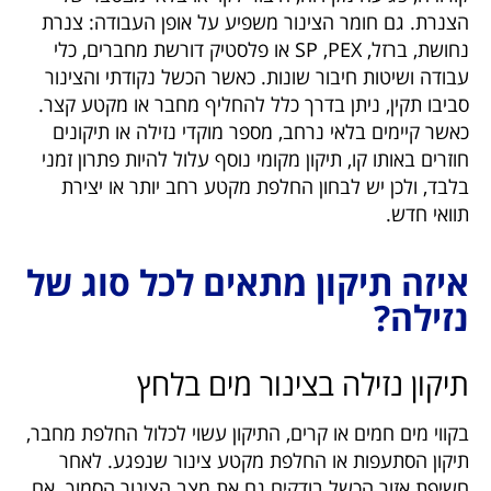
הצנרת. גם חומר הצינור משפיע על אופן העבודה: צנרת
נחושת, ברזל, PEX,‏ SP או פלסטיק דורשת מחברים, כלי
עבודה ושיטות חיבור שונות. כאשר הכשל נקודתי והצינור
סביבו תקין, ניתן בדרך כלל להחליף מחבר או מקטע קצר.
כאשר קיימים בלאי נרחב, מספר מוקדי נזילה או תיקונים
חוזרים באותו קו, תיקון מקומי נוסף עלול להיות פתרון זמני
בלבד, ולכן יש לבחון החלפת מקטע רחב יותר או יצירת
תוואי חדש.
איזה תיקון מתאים לכל סוג של
נזילה?
תיקון נזילה בצינור מים בלחץ
בקווי מים חמים או קרים, התיקון עשוי לכלול החלפת מחבר,
תיקון הסתעפות או החלפת מקטע צינור שנפגע. לאחר
חשיפת אזור הכשל בודקים גם את מצב הצינור הסמוך. אם