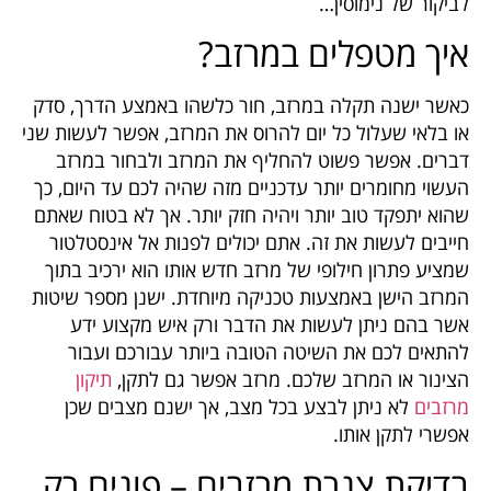
לביקור של נימוסין…
איך מטפלים במרזב?
כאשר ישנה תקלה במרזב, חור כלשהו באמצע הדרך, סדק
או בלאי שעלול כל יום להרוס את המרזב, אפשר לעשות שני
דברים. אפשר פשוט להחליף את המרזב ולבחור במרזב
העשוי מחומרים יותר עדכניים מזה שהיה לכם עד היום, כך
שהוא יתפקד טוב יותר ויהיה חזק יותר. אך לא בטוח שאתם
חייבים לעשות את זה. אתם יכולים לפנות אל אינסטלטור
שמציע פתרון חילופי של מרזב חדש אותו הוא ירכיב בתוך
המרזב הישן באמצעות טכניקה מיוחדת. ישנן מספר שיטות
אשר בהם ניתן לעשות את הדבר ורק איש מקצוע ידע
להתאים לכם את השיטה הטובה ביותר עבורכם ועבור
הצינור או המרזב שלכם. מרזב אפשר גם לתקן,
תיקון
מרזבים
לא ניתן לבצע בכל מצב, אך ישנם מצבים שכן
אפשרי לתקן אותו.
בדיקת צנרת מרזבים – פונים רק