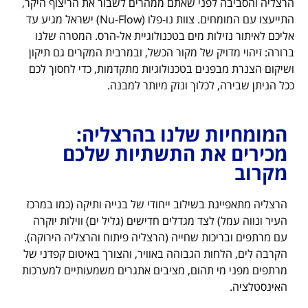
הרצליה והסביבה לפני שאתם ממהרים לשבור את הריצוף היקר,
התייעצו עם המומחים. צוות נו-פלו (Nu-Flow) ישראל מגיע עד
אליכם לאיתור נזילות מים בטכנולוגיית אל-הרס. המטרה שלנו
ברורה: זיהוי מדויק של מקור הכשל, ובמרבית המקרים גם תיקון
ושיקום הצנרת מבפנים בטכנולוגיות מתקדמות, כדי לחסוך לכם
ככל הניתן שבירה, לכלוך ונזק מיותר למבנה.
המומחיות שלנו בהרצליה:
מכירים את התשתיות שלכם
מקרוב
הרצליה מתאפיינת בשילוב ייחודי של בנייה ותיקה (כמו במרכז
העיר ונווה עמל) לצד מגדלים חדישים (גליל ים) ווילות יוקרה
עם מרתפים ובריכות שחייה (הרצליה פיתוח והרצליה הירוקה).
הקרבה לים, הלחות הגבוהה באוויר, והצורך באיטום קפדני של
מרתפים מפני מי תהום, מציבים אתגרים משמעותיים למערכות
האינסטלציה.