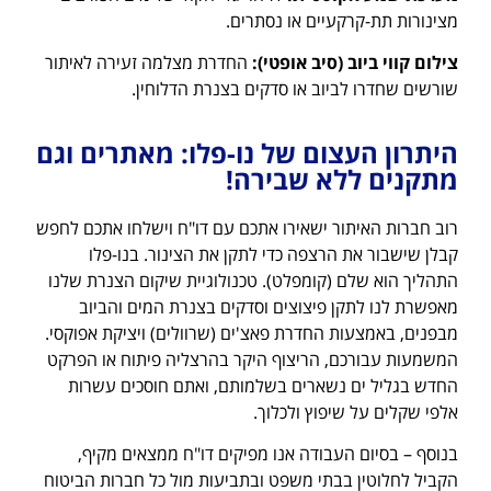
מצינורות תת-קרקעיים או נסתרים.
צילום קווי ביוב (סיב אופטי):
החדרת מצלמה זעירה לאיתור
שורשים שחדרו לביוב או סדקים בצנרת הדלוחין.
היתרון העצום של נו-פלו: מאתרים וגם
מתקנים ללא שבירה!
רוב חברות האיתור ישאירו אתכם עם דו"ח וישלחו אתכם לחפש
קבלן שישבור את הרצפה כדי לתקן את הצינור. בנו-פלו
התהליך הוא שלם (קומפלט). טכנולוגיית שיקום הצנרת שלנו
מאפשרת לנו לתקן פיצוצים וסדקים בצנרת המים והביוב
מבפנים, באמצעות החדרת פאצ'ים (שרוולים) ויציקת אפוקסי.
המשמעות עבורכם, הריצוף היקר בהרצליה פיתוח או הפרקט
החדש בגליל ים נשארים בשלמותם, ואתם חוסכים עשרות
אלפי שקלים על שיפוץ ולכלוך.
בנוסף – בסיום העבודה אנו מפיקים דו"ח ממצאים מקיף,
הקביל לחלוטין בבתי משפט ובתביעות מול כל חברות הביטוח