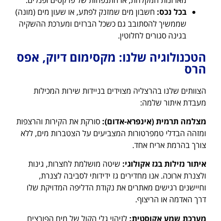
בכל נכס:
חשבון מים שמזנק לפתע, או שעון מים (מונה)
שממשיך להסתובב גם כשכל הברזים ומערכת ההשקיה
בגינה סגורים לחלוטין.
הטכנולוגיה שלנו: מקסימום דיוק, אפס
הרס
הצוותים שלנו בהרצליה מצוידים בניידות שירות המכילות
מעבדת איתור שלמה:
מצלמה תרמית (אינפרא-אדום):
סורקת את הקירות והרצפות
ומזהה הבדלי טמפרטורות המצביעים על הצטברות מים, ללא
צורך בהרמת אריח אחד.
איתור נזילות בגז אקולוגי:
שיטה מושלמת לחצרות, גינות
ולצנרת ארוכה. אנו מחדירים גז ידידותי לסביבה לצנרת,
וחיישנים רגישים מאתרים את נקודת הדליפה המדויקת שלו
דרך האדמה או הריצוף.
מערכת שמע אקוסטית:
לזיהוי גלי הקול של מים הפורצים